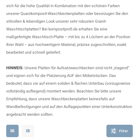
F
T
P
S
sich für die hohe Qualität in Kombination mit den schönen Farben
unserer
Quarzkomposit-Waschbeckenplatten
oder bevorzugen Sie den
A
A
A
A
stilvollen & lebendigen Look unserer sehr robusten
Granit-
Waschtischplatten
? Bei kompositprofi.de erhalten Sie eine
A
A
A
A
maßgefertigte Waschtisch-Platte – mit bis zu 4 Löchern an der Position
Ihrer Wahl – aus hochwertigem Material, präzise zugeschnitten, exakt
bearbeitet und schnell geliefert.
HINWEIS:
Unsere Platten für Aufsatzwaschbecken sind nicht „tragend“
und eignen sich für die Platzierung AUF den Möbelstücken. Das
bedeutet, dass sie auf einem soliden & flachen Unterbau (vorzugsweise
vollständig aufliegend) montiert werden. Beachten Sie bitte unsere
Empfehlung, dass unsere Waschbeckenplatten keinesfalls auf
Wandbefestigungen und auf den Auflagepunkten einer Unterkonstruktion
angebracht werden sollten.
Filter