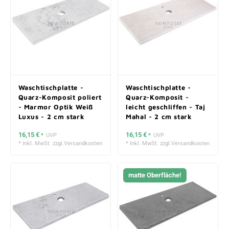
Waschtischplatte -
Waschtischplatte -
Quarz-Komposit poliert
Quarz-Komposit -
- Marmor Optik Weiß
leicht geschliffen - Taj
Luxus - 2 cm stark
Mahal - 2 cm stark
16,15 €
16,15 €
*
UVP
*
UVP
* Inkl. MwSt. zzgl.
Versandkosten
* Inkl. MwSt. zzgl.
Versandkosten
matte Oberfläche!