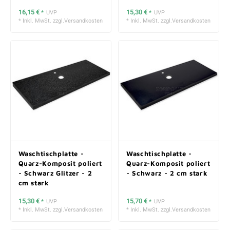
16,15 €
15,30 €
*
UVP
*
UVP
* Inkl. MwSt. zzgl.
Versandkosten
* Inkl. MwSt. zzgl.
Versandkosten
Waschtischplatte -
Waschtischplatte -
Quarz-Komposit poliert
Quarz-Komposit poliert
- Schwarz Glitzer - 2
- Schwarz - 2 cm stark
cm stark
15,30 €
15,70 €
*
UVP
*
UVP
* Inkl. MwSt. zzgl.
Versandkosten
* Inkl. MwSt. zzgl.
Versandkosten