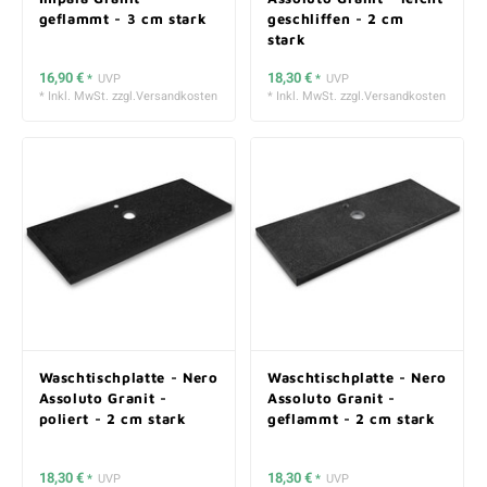
geflammt - 3 cm stark
geschliffen - 2 cm
stark
16,90 €
18,30 €
*
UVP
*
UVP
* Inkl. MwSt. zzgl.
Versandkosten
* Inkl. MwSt. zzgl.
Versandkosten
Waschtischplatte - Nero
Waschtischplatte - Nero
Assoluto Granit -
Assoluto Granit -
poliert - 2 cm stark
geflammt - 2 cm stark
18,30 €
18,30 €
*
UVP
*
UVP