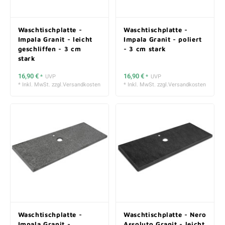
Waschtischplatte -
Waschtischplatte -
Impala Granit - leicht
Impala Granit - poliert
geschliffen - 3 cm
- 3 cm stark
stark
16,90 €
16,90 €
*
UVP
*
UVP
* Inkl. MwSt. zzgl.
Versandkosten
* Inkl. MwSt. zzgl.
Versandkosten
Waschtischplatte -
Waschtischplatte - Nero
Impala Granit -
Assoluto Granit - leicht