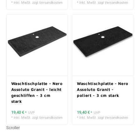
* Inkl. MwSt. zzgl.
Versandkosten
* Inkl. MwSt. zzgl.
Versandkosten
Waschtischplatte - Nero
Waschtischplatte - Nero
Assoluto Granit - leicht
Assoluto Granit -
geschliffen - 3 cm
poliert - 3 cm stark
stark
19,40 €
19,40 €
*
UVP
*
UVP
* Inkl. MwSt. zzgl.
Versandkosten
* Inkl. MwSt. zzgl.
Versandkosten
Scroller