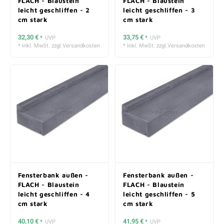
FLACH - Blaustein
FLACH - Blaustein
leicht geschliffen - 2
leicht geschliffen - 3
cm stark
cm stark
32,30 €
33,75 €
*
UVP
*
UVP
* Inkl. MwSt. zzgl.
Versandkosten
* Inkl. MwSt. zzgl.
Versandkosten
Fensterbank außen -
Fensterbank außen -
FLACH - Blaustein
FLACH - Blaustein
leicht geschliffen - 4
leicht geschliffen - 5
cm stark
cm stark
40,10 €
41,95 €
*
UVP
*
UVP