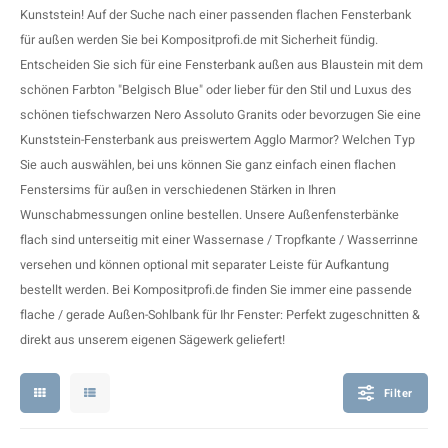
F
T
P
S
Kunststein! Auf der Suche nach einer passenden flachen Fensterbank
für außen werden Sie bei Kompositprofi.de mit Sicherheit fündig.
A
A
A
A
Entscheiden Sie sich für eine
Fensterbank außen
aus Blaustein mit dem
schönen Farbton "Belgisch Blue" oder lieber für den Stil und Luxus des
A
A
A
A
schönen tiefschwarzen Nero Assoluto Granits oder bevorzugen Sie eine
Kunststein-Fensterbank aus preiswertem Agglo Marmor? Welchen Typ
Sie auch auswählen, bei uns können Sie ganz einfach einen flachen
Fenstersims für außen in verschiedenen Stärken in Ihren
Wunschabmessungen online bestellen. Unsere Außenfensterbänke
flach sind unterseitig mit einer Wassernase / Tropfkante / Wasserrinne
versehen und können optional mit separater Leiste für Aufkantung
bestellt werden. Bei Kompositprofi.de finden Sie immer eine passende
flache / gerade Außen-Sohlbank für Ihr Fenster: Perfekt zugeschnitten &
direkt aus unserem eigenen Sägewerk geliefert!
Filter