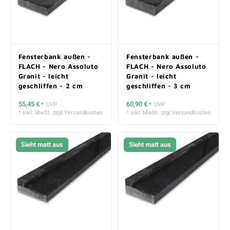
Fensterbank außen -
Fensterbank außen -
FLACH - Nero Assoluto
FLACH - Nero Assoluto
Granit - leicht
Granit - leicht
geschliffen - 2 cm
geschliffen - 3 cm
stark
stark
55,45 €
60,90 €
*
UVP
*
UVP
* Inkl. MwSt. zzgl.
Versandkosten
* Inkl. MwSt. zzgl.
Versandkosten
Sieht matt aus
Sieht matt aus