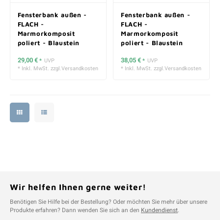
Fensterbank außen -
Fensterbank außen -
FLACH -
FLACH -
Marmorkomposit
Marmorkomposit
poliert - Blaustein
poliert - Blaustein
Optik (dunkel) - 2 cm
Optik (dunkel) - 3 cm
29,00 €
38,05 €
*
UVP
*
UVP
stark
stark
* Inkl. MwSt. zzgl.
Versandkosten
* Inkl. MwSt. zzgl.
Versandkosten
Wir helfen Ihnen gerne weiter!
Benötigen Sie Hilfe bei der Bestellung? Oder möchten Sie mehr über unsere
Produkte erfahren? Dann wenden Sie sich an den
Kundendienst
.