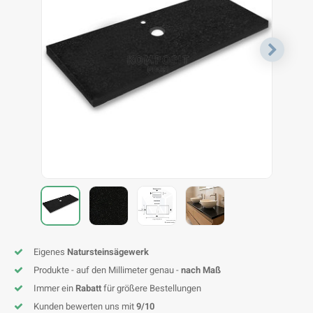
F
T
P
S
A
A
A
A
A
A
A
A
Eigenes
Natursteinsägewerk
Produkte - auf den Millimeter genau -
nach Maß
Immer ein
Rabatt
für größere Bestellungen
Kunden bewerten uns mit
9/10