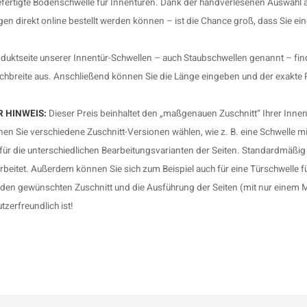
fertigte Bodenschwelle für Innentüren. Dank der handverlesenen Auswahl an
 direkt online bestellt werden können – ist die Chance groß, dass Sie ein
duktseite unserer Innentür-Schwellen – auch Staubschwellen genannt – fin
hbreite aus. Anschließend können Sie die Länge eingeben und der exakte Pr
 HINWEIS:
Dieser Preis beinhaltet den „maßgenauen Zuschnitt“ Ihrer Inne
en Sie verschiedene Zuschnitt-Versionen wählen, wie z. B. eine Schwelle m
t für die unterschiedlichen Bearbeitungsvarianten der Seiten. Standardmäßig
rbeitet. Außerdem können Sie sich zum Beispiel auch für eine Türschwelle fü
den gewünschten Zuschnitt und die Ausführung der Seiten (mit nur einem M
tzerfreundlich ist!