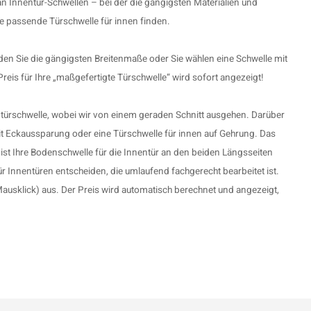
 Innentür-Schwellen – bei der die gängigsten Materialien und
e passende Türschwelle für innen finden.
den Sie die gängigsten Breitenmaße oder Sie wählen eine Schwelle mit
eis für Ihre „maßgefertigte Türschwelle“ wird sofort angezeigt!
ntürschwelle, wobei wir von einem geraden Schnitt ausgehen. Darüber
it Eckaussparung oder eine Türschwelle für innen auf Gehrung. Das
 ist Ihre Bodenschwelle für die Innentür an den beiden Längsseiten
r Innentüren entscheiden, die umlaufend fachgerecht bearbeitet ist.
ausklick) aus. Der Preis wird automatisch berechnet und angezeigt,