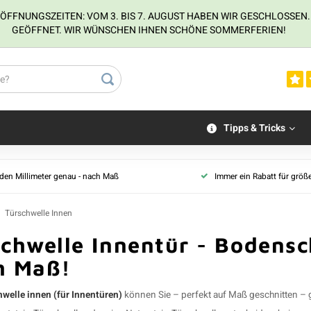
NUNGSZEITEN: VOM 3. BIS 7. AUGUST HABEN WIR GESCHLOSSEN. VOM
GEÖFFNET. WIR WÜNSCHEN IHNEN SCHÖNE SOMMERFERIEN!
Tipps & Tricks
 den Millimeter genau - nach Maß
Immer ein Rabatt für größ
Türschwelle Innen
chwelle Innentür - Bodensc
h Maß!
hwelle innen
(für Innentüren)
können Sie – perfekt auf Maß geschnitten – ga