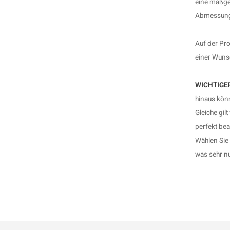
eine maßge
Abmessungen
Auf der Pro
einer Wunsc
WICHTIGER
hinaus könn
Gleiche gil
perfekt bea
Wählen Sie 
was sehr nu