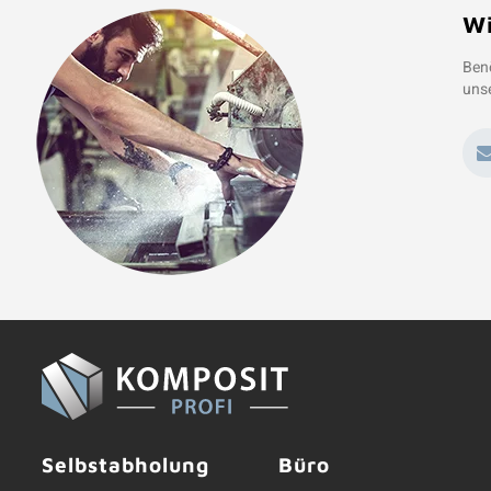
Wi
Benö
unse
Selbstabholung
Büro