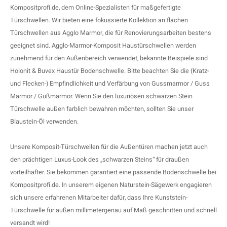
F
T
P
S
Kompositprofi.de, dem Online-Spezialisten für maßgefertigte
Türschwellen. Wir bieten eine fokussierte Kollektion an flachen
A
A
A
A
Türschwellen aus Agglo Marmor, die für Renovierungsarbeiten bestens
geeignet sind. Agglo-Marmor-Komposit
Haustürschwellen
werden
A
A
A
A
zunehmend für den Außenbereich verwendet, bekannte Beispiele sind
Holonit & Buvex Haustür Bodenschwelle. Bitte beachten Sie die (Kratz-
und Flecken-) Empfindlichkeit und Verfärbung von Gussmarmor / Guss
Marmor / Gußmarmor. Wenn Sie den luxuriösen schwarzen Stein
Türschwelle außen farblich bewahren möchten, sollten Sie unser
Blaustein-Öl verwenden.
Unsere Komposit-Türschwellen für die Außentüren machen jetzt auch
den prächtigen Luxus-Look des „schwarzen Steins“ für draußen
vorteilhafter. Sie bekommen garantiert eine passende Bodenschwelle bei
Kompositprofi.de. In unserem eigenen Naturstein-Sägewerk engagieren
sich unsere erfahrenen Mitarbeiter dafür, dass Ihre Kunststein-
Türschwelle für außen millimetergenau auf Maß geschnitten und schnell
versandt wird!