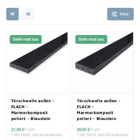
Filter
Sieht matt aus
Sieht matt aus
Türschwelle außen -
Türschwelle außen -
FLACH -
FLACH -
Marmorkomposit
Marmorkomposit
poliert - Blaustein
poliert - Blaustein
Optik (dunkel) - 2 cm
Optik (dunkel) - 3 cm
21,00 €
30,05 €
*
UVP
*
UVP
stark
stark
* Inkl. MwSt. zzgl.
Versandkosten
* Inkl. MwSt. zzgl.
Versandkosten