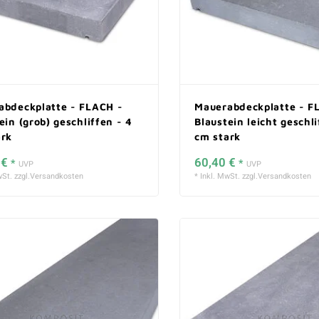
abdeckplatte - FLACH -
Mauerabdeckplatte - F
ein (grob) geschliffen - 4
Blaustein leicht geschli
ark
cm stark
 €
60,40 €
*
*
UVP
UVP
St. zzgl.
Versandkosten
* Inkl. MwSt. zzgl.
Versandkosten