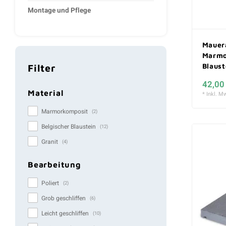
Montage und Pflege
Mauer
Marmor
Blaust
Filter
stark
42,00
Material
* Inkl. Mw
Marmorkomposit
(2)
Belgischer Blaustein
(12)
Granit
(4)
Bearbeitung
Poliert
(2)
Grob geschliffen
(6)
Leicht geschliffen
(10)