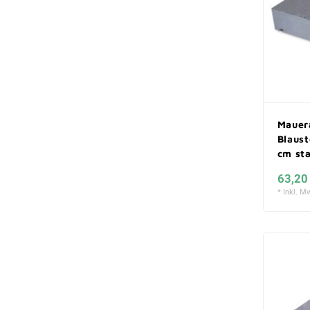
Mauer
Blaust
cm st
63,20
* Inkl. Mw