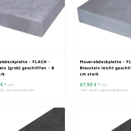
abdeckplatte - FLACH -
Mauerabdeckplatte - F
ein (grob) geschliffen - 8
Blaustein leicht geschli
ark
cm stark
 €
67,90 €
*
*
UVP
UVP
St. zzgl.
Versandkosten
* Inkl. MwSt. zzgl.
Versandkosten