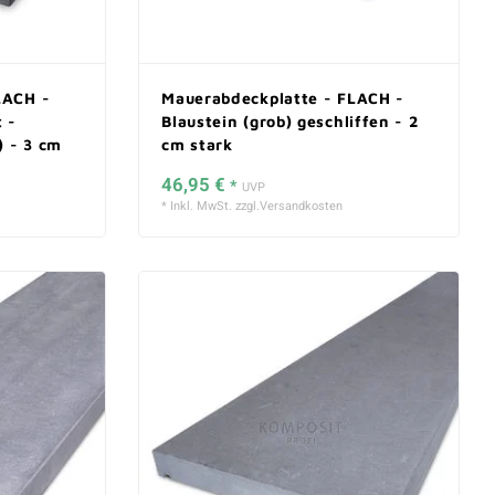
LACH -
Mauerabdeckplatte - FLACH -
 -
Blaustein (grob) geschliffen - 2
) - 3 cm
cm stark
46,95 €
*
UVP
* Inkl. MwSt. zzgl.
Versandkosten