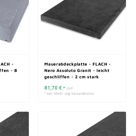
LACH -
Mauerabdeckplatte - FLACH -
ffen - 8
Nero Assoluto Granit - leicht
geschliffen - 2 cm stark
81,70 €
*
UVP
* Inkl. MwSt. zzgl.
Versandkosten