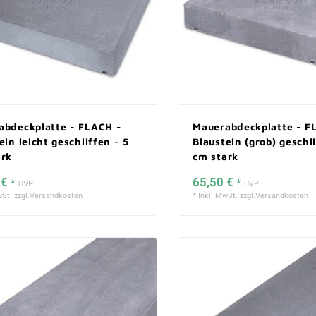
abdeckplatte - FLACH -
Mauerabdeckplatte - F
ein leicht geschliffen - 5
Blaustein (grob) geschl
ark
cm stark
 €
65,50 €
*
*
UVP
UVP
St. zzgl.
Versandkosten
* Inkl. MwSt. zzgl.
Versandkosten