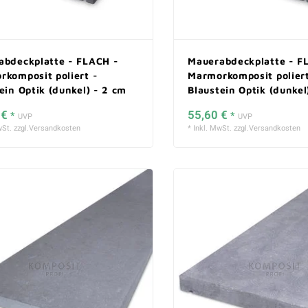
abdeckplatte - FLACH -
Mauerabdeckplatte - F
komposit poliert -
Marmorkomposit poliert
ein Optik (dunkel) - 2 cm
Blaustein Optik (dunkel
stark
 €
55,60 €
*
*
UVP
UVP
St. zzgl.
Versandkosten
* Inkl. MwSt. zzgl.
Versandkosten