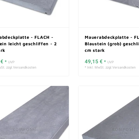
abdeckplatte - FLACH -
Mauerabdeckplatte - F
ein leicht geschliffen - 2
Blaustein (grob) geschli
ark
cm stark
 €
49,15 €
*
*
UVP
UVP
St. zzgl.
Versandkosten
* Inkl. MwSt. zzgl.
Versandkosten