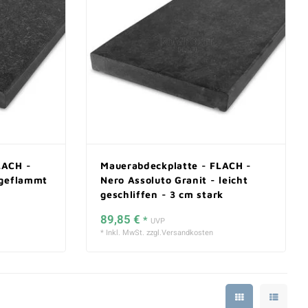
LACH -
Mauerabdeckplatte - FLACH -
 geflammt
Nero Assoluto Granit - leicht
geschliffen - 3 cm stark
89,85 €
*
UVP
* Inkl. MwSt. zzgl.
Versandkosten