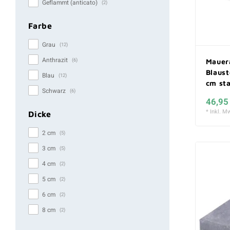
Geflammt (anticato)
(2)
Farbe
Grau
(12)
Anthrazit
(6)
Mauer
Blaust
Blau
(12)
cm st
Schwarz
(6)
46,95
* Inkl. Mw
Dicke
2 cm
(5)
3 cm
(5)
4 cm
(2)
5 cm
(2)
6 cm
(2)
8 cm
(2)