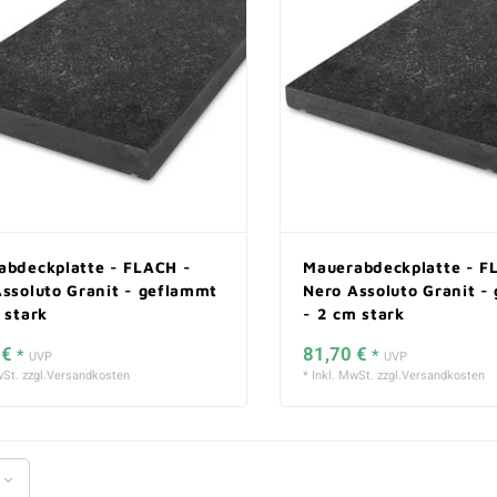
abdeckplatte - FLACH -
Mauerabdeckplatte - F
ssoluto Granit - geflammt
Nero Assoluto Granit -
 stark
- 2 cm stark
 €
81,70 €
*
*
UVP
UVP
St. zzgl.
Versandkosten
* Inkl. MwSt. zzgl.
Versandkosten