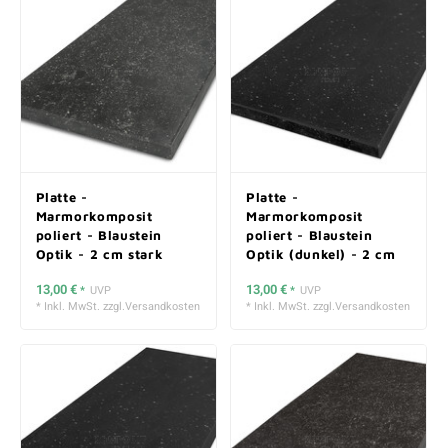
Platte -
Platte -
Marmorkomposit
Marmorkomposit
poliert - Blaustein
poliert - Blaustein
Optik - 2 cm stark
Optik (dunkel) - 2 cm
stark
13,00 €
13,00 €
*
UVP
*
UVP
* Inkl. MwSt. zzgl.
Versandkosten
* Inkl. MwSt. zzgl.
Versandkosten