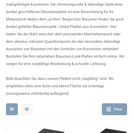
F
T
P
S
maßgefertigte Kunststein. Die stimmungsvolle & lebendige Optik einer
dunkel geschliffenen Blausteinplatte ist eine Bereicherung für Ihr
A
A
A
A
Möbelstück! Neben dem „echten“ Belgischen Blaustein finden Sie auch
dunkel gefärbte Blausteinoptik / Imitat
Platten aus Kunststein
. Hier
A
A
A
A
haben Sie die Wahl zwischen dem preiswerten Marmorkomposit oder
dem überaus robusten Quarzkomposit, der das besondere, lebendige
Aussehen von Blaustein mit den Vorteilen von Kunststein verbindet!
Bestellen Sie Ihre naturnahen Blaustein-Look-Platten einfach online. Wir
sorgen für eine sorgfältige Bearbeitung & schnelle Lieferung.
Bitte beachten Sie, dass unsere
Platten
nicht „tragfähig“ sind. Wir
empfehlen stets eine feste und ebene Fläche als Unterlage
(vorzugsweise vollständig aufliegend).
Filter