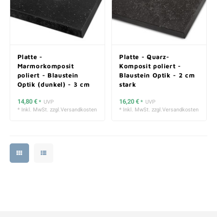
Platte -
Platte - Quarz-
Marmorkomposit
Komposit poliert -
poliert - Blaustein
Blaustein Optik - 2 cm
Optik (dunkel) - 3 cm
stark
stark
14,80 €
16,20 €
*
UVP
*
UVP
* Inkl. MwSt. zzgl.
Versandkosten
* Inkl. MwSt. zzgl.
Versandkosten