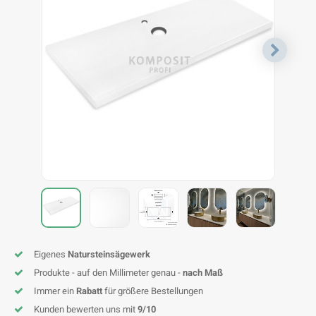
F
T
P
S
A
A
A
A
A
A
A
A
Eigenes
Natursteinsägewerk
Produkte - auf den Millimeter genau -
nach Maß
Immer ein
Rabatt
für größere Bestellungen
Kunden bewerten uns mit
9/10