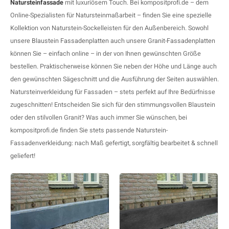
Natursteinfassade
mit luxuriösem Touch. Bei kompositprofi.de – dem
F
T
P
S
Online-Spezialisten für Natursteinmaßarbeit – finden Sie eine spezielle
Kollektion von Naturstein-Sockelleisten für den Außenbereich. Sowohl
A
A
A
A
unsere
Blaustein Fassadenplatten
auch unsere
Granit-Fassadenplatten
können Sie – einfach online – in der von Ihnen gewünschten Größe
A
A
A
A
bestellen. Praktischerweise können Sie neben der Höhe und Länge auch
den gewünschten Sägeschnitt und die Ausführung der Seiten auswählen.
Natursteinverkleidung für Fassaden – stets perfekt auf Ihre Bedürfnisse
zugeschnitten! Entscheiden Sie sich für den stimmungsvollen Blaustein
oder den stilvollen Granit? Was auch immer Sie wünschen, bei
kompositprofi.de finden Sie stets passende Naturstein-
Fassadenverkleidung: nach Maß gefertigt, sorgfältig bearbeitet & schnell
geliefert!