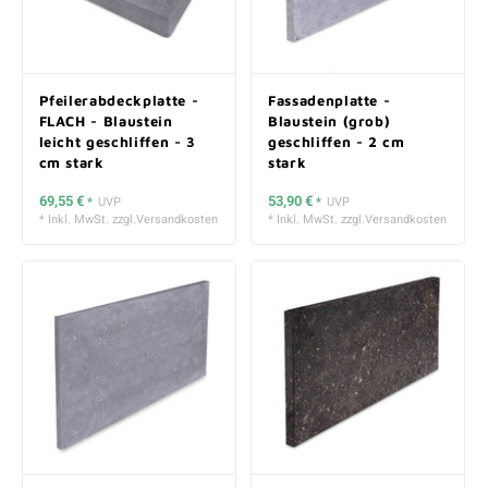
Pfeilerabdeckplatte -
Fassadenplatte -
FLACH - Blaustein
Blaustein (grob)
leicht geschliffen - 3
geschliffen - 2 cm
cm stark
stark
69,55 €
53,90 €
*
UVP
*
UVP
* Inkl. MwSt. zzgl.
Versandkosten
* Inkl. MwSt. zzgl.
Versandkosten