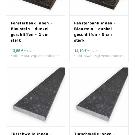
Fensterbank innen -
Fensterbank innen -
Blaustein - dunkel
Blaustein - dunkel
geschliffen - 2 cm
geschliffen - 3 cm
stark
stark
13,85 €
14,10 €
*
UVP
*
UVP
* Inkl. MwSt. zzgl.
Versandkosten
* Inkl. MwSt. zzgl.
Versandkosten
Türschwelle innen -
Türschwelle innen -