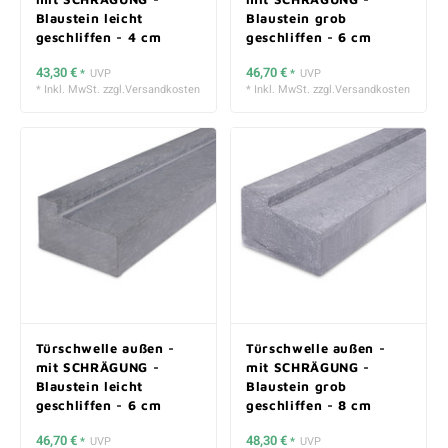
Blaustein leicht
Blaustein grob
geschliffen - 4 cm
geschliffen - 6 cm
stark
stark
43,30 €
46,70 €
*
UVP
*
UVP
* Inkl. MwSt. zzgl.
Versandkosten
* Inkl. MwSt. zzgl.
Versandkosten
Türschwelle außen -
Türschwelle außen -
mit SCHRÄGUNG -
mit SCHRÄGUNG -
Blaustein leicht
Blaustein grob
geschliffen - 6 cm
geschliffen - 8 cm
stark
stark
46,70 €
48,30 €
*
UVP
*
UVP