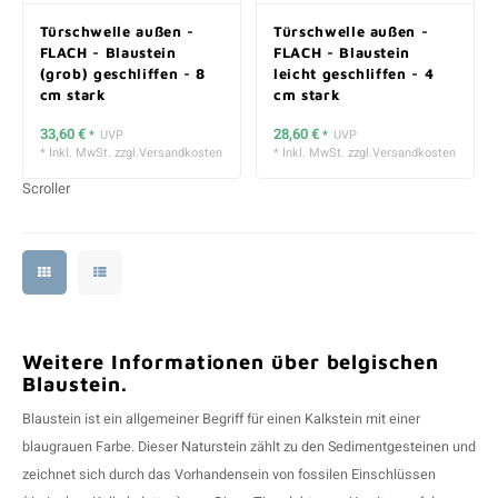
Türschwelle außen -
Türschwelle außen -
FLACH - Blaustein
FLACH - Blaustein
(grob) geschliffen - 8
leicht geschliffen - 4
cm stark
cm stark
33,60 €
28,60 €
*
UVP
*
UVP
* Inkl. MwSt. zzgl.
Versandkosten
* Inkl. MwSt. zzgl.
Versandkosten
Scroller
Weitere Informationen über belgischen
Blaustein.
Blaustein ist ein allgemeiner Begriff für einen Kalkstein mit einer
blaugrauen Farbe. Dieser
Naturstein
zählt zu den Sedimentgesteinen und
zeichnet sich durch das Vorhandensein von fossilen Einschlüssen