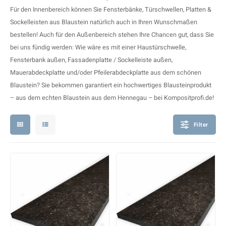
F
T
P
S
Für den Innenbereich können Sie
Fensterbänke
,
Türschwellen
,
Platten
&
Sockelleisten
aus Blaustein natürlich auch in Ihren Wunschmaßen
A
A
A
A
bestellen! Auch für den Außenbereich stehen Ihre Chancen gut, dass Sie
bei uns fündig werden: Wie wäre es mit einer
Haustürschwelle
,
A
A
A
A
Fensterbank außen
,
Fassadenplatte / Sockelleiste außen
,
Mauerabdeckplatte
und/oder
Pfeilerabdeckplatte
aus dem schönen
Blaustein? Sie bekommen garantiert ein hochwertiges Blausteinprodukt
– aus dem echten Blaustein aus dem Hennegau – bei Kompositprofi.de!
Filter