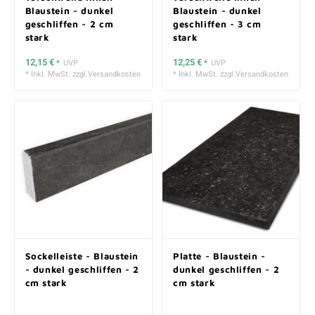
Blaustein - dunkel
Blaustein - dunkel
geschliffen - 2 cm
geschliffen - 3 cm
stark
stark
12,15 €
12,25 €
*
UVP
*
UVP
* Inkl. MwSt. zzgl.
Versandkosten
* Inkl. MwSt. zzgl.
Versandkosten
Sockelleiste - Blaustein
Platte - Blaustein -
- dunkel geschliffen - 2
dunkel geschliffen - 2
cm stark
cm stark