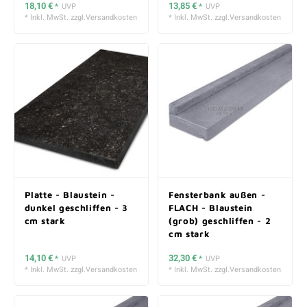
18,10 €
13,85 €
*
UVP
*
UVP
* Inkl. MwSt. zzgl.
Versandkosten
* Inkl. MwSt. zzgl.
Versandkosten
Platte - Blaustein -
Fensterbank außen -
dunkel geschliffen - 3
FLACH - Blaustein
cm stark
(grob) geschliffen - 2
cm stark
14,10 €
32,30 €
*
UVP
*
UVP
* Inkl. MwSt. zzgl.
Versandkosten
* Inkl. MwSt. zzgl.
Versandkosten