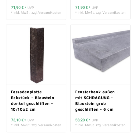
71,90 €
71,90 €
*
UVP
*
UVP
* Inkl. MwSt. zzgl.
Versandkosten
* Inkl. MwSt. zzgl.
Versandkosten
Fassadenplatte
Fensterbank außen -
Eckstück - Blaustein
mit SCHRÄGUNG -
dunkel geschliffen -
Blaustein grob
10/10x2 cm
geschliffen - 6 cm
stark
73,10 €
58,20 €
*
UVP
*
UVP
* Inkl. MwSt. zzgl.
Versandkosten
* Inkl. MwSt. zzgl.
Versandkosten