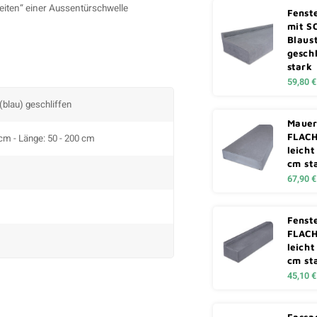
seiten“ einer Aussentürschwelle
Fenst
mit S
Blaust
geschl
stark
59,80 €
 (blau) geschliffen
Mauer
FLACH
 cm - Länge: 50 - 200 cm
leicht
cm st
67,90 €
Fenst
FLACH
leicht
cm st
45,10 €
Fassa