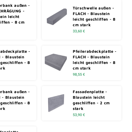
erbank außen -
Türschwelle außen -
CHRÄGUNG -
FLACH - Blaustein
ein leicht
leicht geschliffen - 8
iffen - 8 cm
cm stark
33,60 €
abdeckplatte -
Pfeilerabdeckplatte -
 - Blaustein
FLACH - Blaustein
 geschliffen - 8
leicht geschliffen - 8
ark
cm stark
98,55 €
erbank außen -
Fassadenplatte -
 - Blaustein
Blaustein leicht
 geschliffen - 8
geschliffen - 2 cm
ark
stark
53,90 €
denplatte