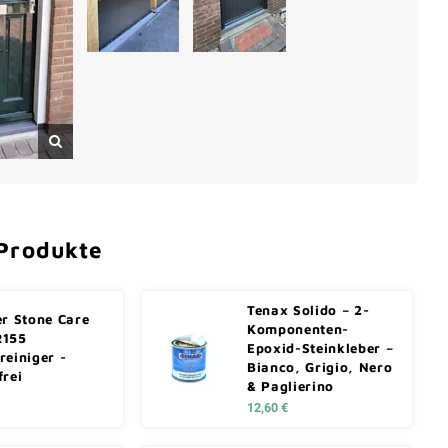
Produkte
Tenax Solido – 2-
er Stone Care
Komponenten-
R155
Epoxid-Steinkleber –
reiniger -
Bianco, Grigio, Nero
frei
& Paglierino
12,60 €