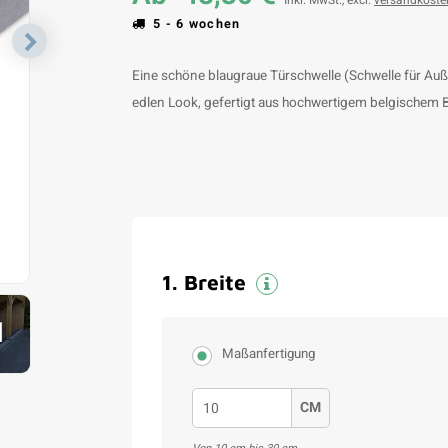
Inkl. MwSt., excl.
versandkoste
5 - 6 wochen
Eine schöne blaugraue Türschwelle (Schwelle für Auße
edlen Look, gefertigt aus hochwertigem belgischem Bl
1
.
Breite
1
Maßanfertigung
CM