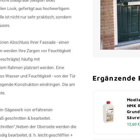
höne blaugraue (Belgian Blue)
edlen Look, gefertigt aus hochwertigem
lle
ist nicht nur sehr praktisch, sondern
auses.
önen Abschluss Ihrer Fassade - einen
 werden Ihre Zargen vor Feuchtigkeit
eschrägte) häufig mit
 dem Rahmen platziert werden. Eine
ss Wasser und Feuchtigkeit - von der Tür
Ergänzende 
liegende Konstruktion eindringen. Die am
te.
Moell
HMK 
tein-Sägewerk von erfahrenen
Grund
Säure
ß geschnitten & bearbeitet.
12,60 €
hnitten“,Neben der Oberseite werden die
ig bearbeitet, d. h. leicht geschliffen +