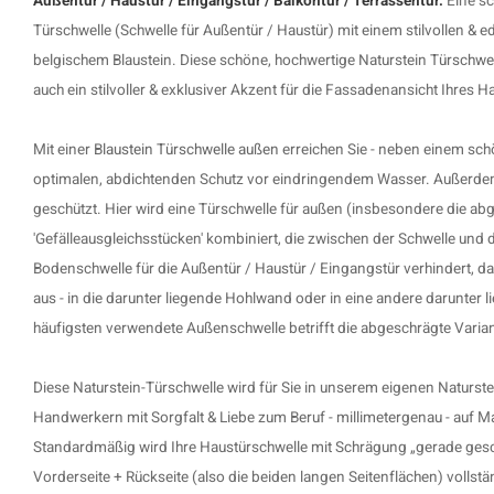
Außentür / Haustür / Eingangstür / Balkontür / Terrassentür.
Eine sc
Türschwelle (Schwelle für Außentür / Haustür) mit einem stilvollen & 
belgischem Blaustein. Diese schöne, hochwertige Naturstein
Türschwe
auch ein stilvoller & exklusiver Akzent für die Fassadenansicht Ihres H
Mit einer
Blaustein Türschwelle außen
erreichen Sie - neben einem sch
optimalen, abdichtenden Schutz vor eindringendem Wasser. Außerdem
geschützt. Hier wird eine Türschwelle für außen (insbesondere die abg
'Gefälleausgleichsstücken' kombiniert, die zwischen der Schwelle und
Bodenschwelle für die Außentür / Haustür / Eingangstür verhindert, da
aus - in die darunter liegende Hohlwand oder in eine andere darunter 
häufigsten verwendete Außenschwelle betrifft die abgeschrägte Varian
Diese Naturstein-Türschwelle wird für Sie in unserem eigenen Naturs
Handwerkern mit Sorgfalt & Liebe zum Beruf - millimetergenau - auf Ma
Standardmäßig wird Ihre Haustürschwelle mit Schrägung „gerade gesc
Vorderseite + Rückseite (also die beiden langen Seitenflächen) vollständ