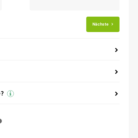
Nächste
e?