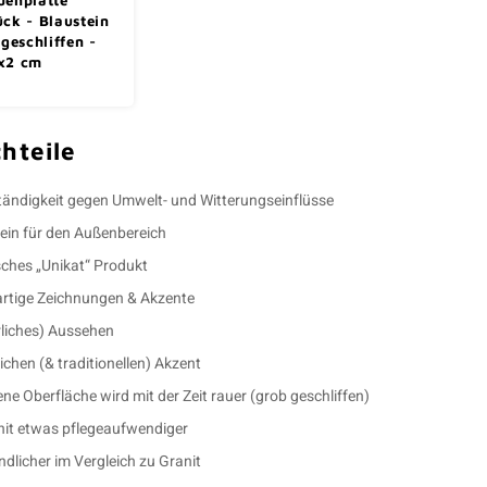
ück - Blaustein
 geschliffen -
x2 cm
hteile
ändigkeit gegen Umwelt- und Witterungseinflüsse
ein für den Außenbereich
sches „Unikat“ Produkt
artige Zeichnungen & Akzente
ürliches) Aussehen
ichen (& traditionellen) Akzent
fene Oberfläche wird mit der Zeit rauer (grob geschliffen)
nit etwas pflegeaufwendiger
dlicher im Vergleich zu Granit