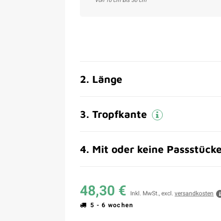
Von 10 cm bis 30 cm
2
.
Länge
3
.
Tropfkante
4
.
Mit oder keine Passstück
48,30 €
Inkl. MwSt., excl.
versandkosten
5 - 6 wochen