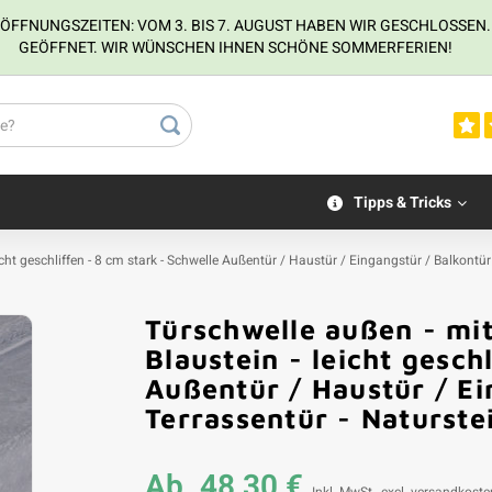
NUNGSZEITEN: VOM 3. BIS 7. AUGUST HABEN WIR GESCHLOSSEN. VOM
GEÖFFNET. WIR WÜNSCHEN IHNEN SCHÖNE SOMMERFERIEN!
Tipps & Tricks
ht geschliffen - 8 cm stark - Schwelle Außentür / Haustür / Eingangstür / Balkontür
Türschwelle außen - m
Blaustein - leicht gesch
Außentür / Haustür / Ei
Terrassentür - Naturste
Ab
48,30 €