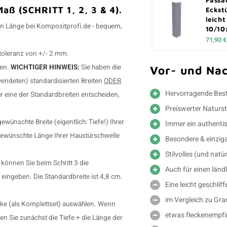
aß (SCHRITT 1, 2, 3 & 4).
Eckst
leicht
en Länge bei Kompositprofi.de - bequem,
10/10
71,90 €
toleranz von +/- 2 mm.
ben.
WICHTIGER HINWEIS:
Sie haben die
Vor- und Nac
wendeten) standardisierten Breiten
ODER
Hervorragende Best
ür eine der Standardbreiten entscheiden,
Preiswerter Naturst
ünschte Breite (eigentlich: Tiefe!) Ihrer
Immer ein authenti
 gewünschte Länge Ihrer Haustürschwelle
Besondere & einzig
Stilvolles (und nat
 können Sie beim Schritt 3 die
Auch für einen ländl
ingeben. Die Standardbreite ist 4,8 cm.
Eine leicht geschlif
im Vergleich zu Gra
cke (als Komplettset) auswählen. Wenn
etwas fleckenempfin
en Sie zunächst die Tiefe + die Länge der