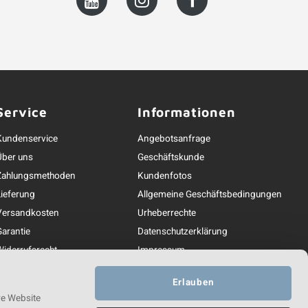
Service
Informationen
Kundenservice
Angebotsanfrage
Über uns
Geschäftskunde
Zahlungsmethoden
Kundenfotos
Lieferung
Allgemeine Geschäftsbedingungen
Versandkosten
Urheberrechte
Garantie
Datenschutzerklärung
Widerrufsrecht
Impressum
Beschwerdebearbeitung
Linkpartners
Erlauben
ontakt und Erreichbarkeit
re Website