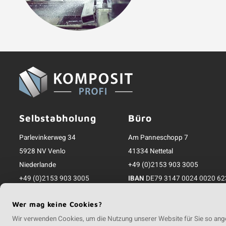
Selbstabholung
Büro
Parlevinkerweg 34
Am Panneschopp 7
5928 NV Venlo
41334 Nettetal
Niederlande
+49 (0)2153 903 3005
+49 (0)2153 903 3005
IBAN
DE79 3147 0024 0020 62
info@kompositprofi.de
Register-Nr.
17912
Wer mag keine Cookies?
Inkl. MwSt.; zzgl. Versandkosten
Wir verwenden Cookies, um die Nutzung unserer Website für Sie so ange