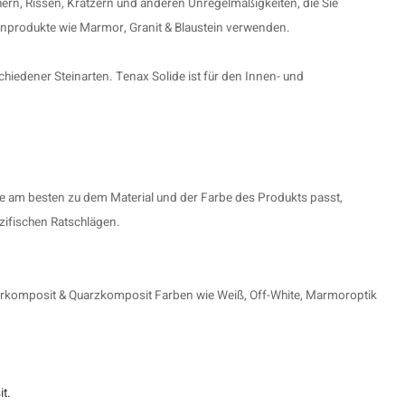
hern, Rissen, Kratzern und anderen Unregelmäßigkeiten, die Sie
nprodukte wie Marmor, Granit & Blaustein verwenden.
hiedener Steinarten. Tenax Solide ist für den Innen- und
e am besten zu dem Material und der Farbe des Produkts passt,
ezifischen Ratschlägen.
morkomposit & Quarzkomposit Farben wie Weiß, Off-White, Marmoroptik
t.