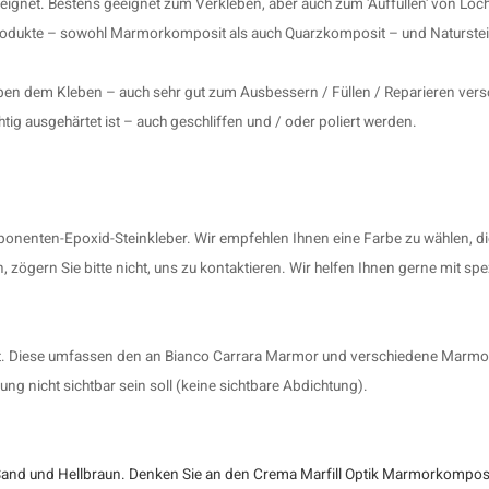
eignet. Bestens geeignet zum Verkleben, aber auch zum 'Auffüllen' von Löc
produkte – sowohl Marmorkomposit als auch Quarzkomposit – und Naturstei
eben dem Kleben – auch sehr gut zum Ausbessern / Füllen / Reparieren versc
ig ausgehärtet ist – auch geschliffen und / oder poliert werden.
nenten-Epoxid-Steinkleber. Wir empfehlen Ihnen eine Farbe zu wählen, di
 zögern Sie bitte nicht, uns zu kontaktieren. Wir helfen Ihnen gerne mit sp
eignet. Diese umfassen den an Bianco Carrara Marmor und verschiedene Mar
ng nicht sichtbar sein soll (keine sichtbare Abdichtung).
, Sand und Hellbraun. Denken Sie an den Crema Marfill Optik Marmorkomposi