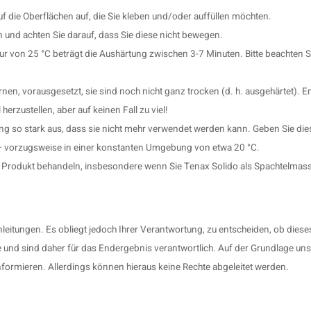
uf die Oberflächen auf, die Sie kleben und/oder auffüllen möchten.
und achten Sie darauf, dass Sie diese nicht bewegen.
 von 25 °C beträgt die Aushärtung zwischen 3-7 Minuten. Bitte beachten S
ernen, vorausgesetzt, sie sind noch nicht ganz trocken (d. h. ausgehärtet). 
rzustellen, aber auf keinen Fall zu viel!
so stark aus, dass sie nicht mehr verwendet werden kann. Geben Sie diese
 – vorzugsweise in einer konstanten Umgebung von etwa 20 °C.
e Produkt behandeln, insbesondere wenn Sie Tenax Solido als Spachtelmas
leitungen. Es obliegt jedoch Ihrer Verantwortung, zu entscheiden, ob dies
und sind daher für das Endergebnis verantwortlich. Auf der Grundlage uns
nformieren. Allerdings können hieraus keine Rechte abgeleitet werden.