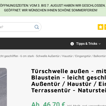
NUNGSZEITEN: VOM 3. BIS 7. AUGUST HABEN WIR GESCHLOSSEN. VOM
GEÖFFNET. WIR WÜNSCHEN IHNEN SCHÖNE SOMMERFERIEN!
Tipps & Tricks
ht geschliffen - 6 cm stark - Schwelle Außentür / Haustür / Eingangstür / Balkontür
Türschwelle außen - m
Blaustein - leicht gesch
Außentür / Haustür / Ei
Terrassentür - Naturste
Ab
46,70 €