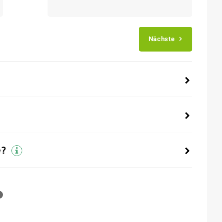
Nächste
e?