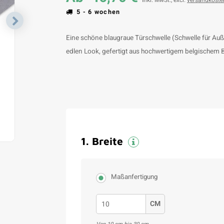
Inkl. MwSt., excl.
versandkoste
5 - 6 wochen
Eine schöne blaugraue Türschwelle (Schwelle für Auße
edlen Look, gefertigt aus hochwertigem belgischem Bl
1
.
Breite
Maßanfertigung
CM