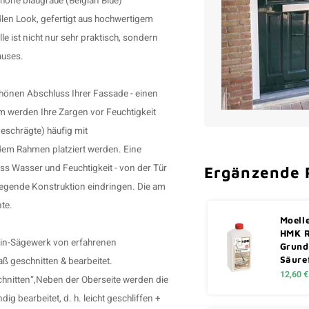
höne blaugraue (Belgian Blue)
edlen Look, gefertigt aus hochwertigem
lle
ist nicht nur sehr praktisch, sondern
auses.
hönen Abschluss Ihrer Fassade - einen
 werden Ihre Zargen vor Feuchtigkeit
eschrägte) häufig mit
 dem Rahmen platziert werden. Eine
ss Wasser und Feuchtigkeit - von der Tür
Ergänzende 
liegende Konstruktion eindringen. Die am
te.
Moell
HMK 
tein-Sägewerk von erfahrenen
Grund
Säure
ß geschnitten & bearbeitet.
12,60 €
hnitten“,Neben der Oberseite werden die
ig bearbeitet, d. h. leicht geschliffen +