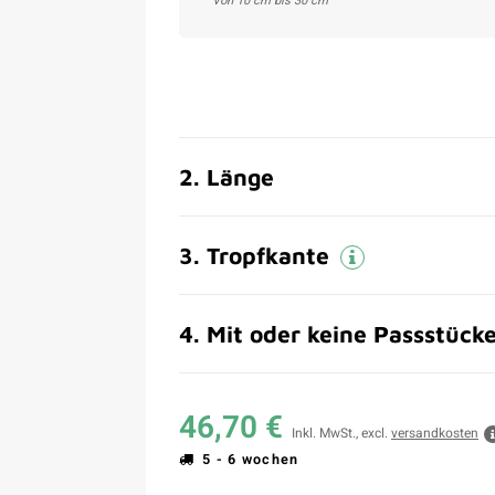
Von 10 cm bis 30 cm
2
.
Länge
3
.
Tropfkante
4
.
Mit oder keine Passstück
46,70 €
Inkl. MwSt., excl.
versandkosten
5 - 6 wochen