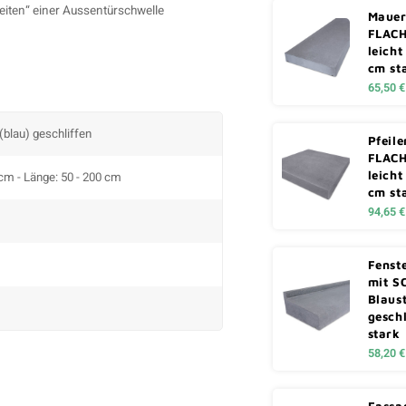
seiten“ einer Aussentürschwelle
Mauer
FLACH
leicht
cm st
65,50 €
 (blau) geschliffen
Pfeil
FLACH
leicht
 cm - Länge: 50 - 200 cm
cm st
94,65 €
Fenst
mit S
Blaust
geschl
stark
58,20 €
Fassa