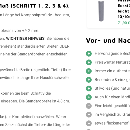
aß (SCHRITT 1, 2, 3 & 4).
Eckst
leicht
en Länge bei Kompositprofi.de - bequem,
10/10
71,90 €
toleranz von +/- 2 mm.
ben.
WICHTIGER HINWEIS:
Sie haben die
Vor- und Nac
wendeten) standardisierten Breiten
ODER
Hervorragende Best
ür eine der Standardbreiten entscheiden,
Preiswerter Naturst
ünschte Breite (eigentlich: Tiefe!) Ihrer
Immer ein authenti
 gewünschte Länge Ihrer Haustürschwelle
Besondere & einzig
Stilvolles (und nat
 können Sie beim Schritt 3 die
Auch für einen ländl
ingeben. Die Standardbreite ist 4,8 cm.
Eine leicht geschlif
im Vergleich zu Gra
cke (als Komplettset) auswählen. Wenn
etwas fleckenempfin
en Sie zunächst die Tiefe + die Länge der