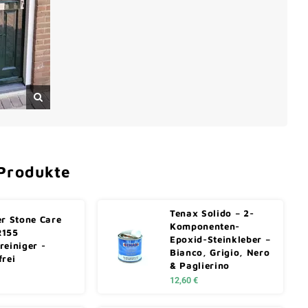
Produkte
Tenax Solido – 2-
er Stone Care
Komponenten-
R155
Epoxid-Steinkleber –
reiniger -
Bianco, Grigio, Nero
frei
& Paglierino
12,60 €