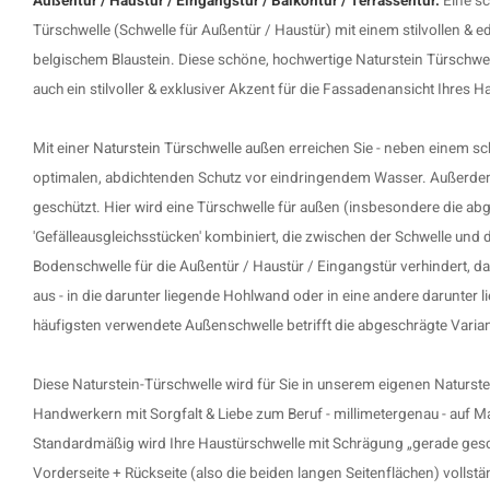
Außentür / Haustür / Eingangstür / Balkontür / Terrassentür.
Eine sc
Türschwelle (Schwelle für Außentür / Haustür) mit einem stilvollen & 
belgischem Blaustein. Diese schöne, hochwertige Naturstein
Türschwe
auch ein stilvoller & exklusiver Akzent für die Fassadenansicht Ihres H
Mit einer
Naturstein Türschwelle außen
erreichen Sie - neben einem sc
optimalen, abdichtenden Schutz vor eindringendem Wasser. Außerdem
geschützt. Hier wird eine Türschwelle für außen (insbesondere die abg
'Gefälleausgleichsstücken' kombiniert, die zwischen der Schwelle und
Bodenschwelle für die Außentür / Haustür / Eingangstür verhindert, da
aus - in die darunter liegende Hohlwand oder in eine andere darunter 
häufigsten verwendete Außenschwelle betrifft die abgeschrägte Varian
Diese Naturstein-Türschwelle wird für Sie in unserem eigenen Naturs
Handwerkern mit Sorgfalt & Liebe zum Beruf - millimetergenau - auf Ma
Standardmäßig wird Ihre Haustürschwelle mit Schrägung „gerade gesc
Vorderseite + Rückseite (also die beiden langen Seitenflächen) vollständ