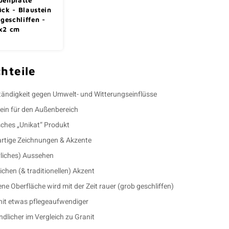
ück - Blaustein
 geschliffen -
x2 cm
hteile
ändigkeit gegen Umwelt- und Witterungseinflüsse
ein für den Außenbereich
sches „Unikat“ Produkt
artige Zeichnungen & Akzente
ürliches) Aussehen
ichen (& traditionellen) Akzent
fene Oberfläche wird mit der Zeit rauer (grob geschliffen)
nit etwas pflegeaufwendiger
dlicher im Vergleich zu Granit