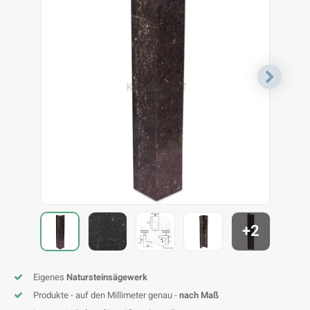
F
T
P
S
A
A
A
A
A
A
A
A
+2
Eigenes
Natursteinsägewerk
Produkte - auf den Millimeter genau -
nach Maß