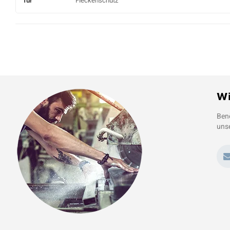
für
Fleckenschutz
Wi
Benö
unse