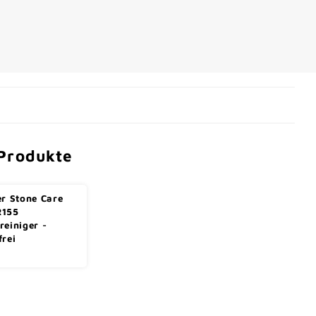
Produkte
er Stone Care
R155
reiniger -
frei