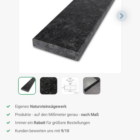
F
T
P
S
A
A
A
A
A
A
A
A
Eigenes
Natursteinsägewerk
Produkte - auf den Millimeter genau -
nach Maß
Immer ein
Rabatt
für größere Bestellungen
Kunden bewerten uns mit
9/10