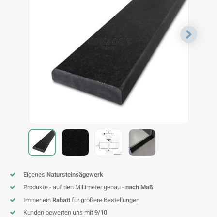
F
T
P
S
A
A
A
A
A
A
A
A
Eigenes
Natursteinsägewerk
Produkte - auf den Millimeter genau -
nach Maß
Immer ein
Rabatt
für größere Bestellungen
Kunden bewerten uns mit
9/10