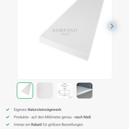
F
T
P
S
A
A
A
A
A
A
A
A
Eigenes
Natursteinsägewerk
Produkte - auf den Millimeter genau -
nach Maß
Immer ein
Rabatt
für größere Bestellungen