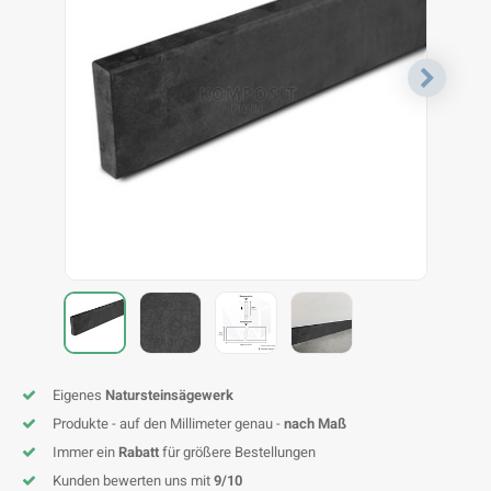
F
T
P
S
A
A
A
A
A
A
A
A
Eigenes
Natursteinsägewerk
Produkte - auf den Millimeter genau -
nach Maß
Immer ein
Rabatt
für größere Bestellungen
Kunden bewerten uns mit
9/10