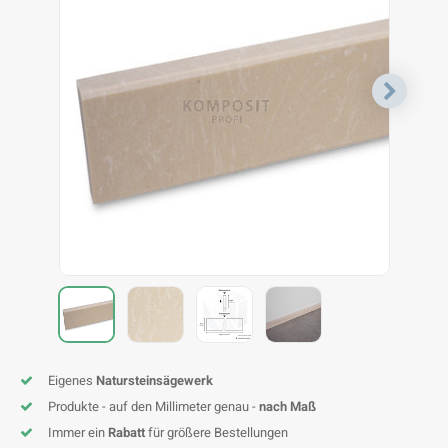
F
T
P
S
A
A
A
A
A
A
A
A
Eigenes
Natursteinsägewerk
Produkte - auf den Millimeter genau -
nach Maß
Immer ein
Rabatt
für größere Bestellungen