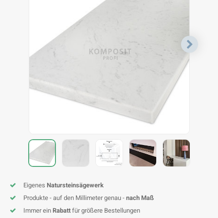
F
T
P
S
A
A
A
A
A
A
A
A
Eigenes
Natursteinsägewerk
Produkte - auf den Millimeter genau -
nach Maß
Immer ein
Rabatt
für größere Bestellungen