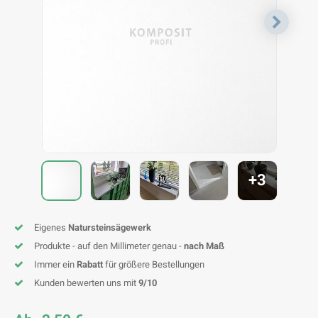
F
T
P
S
A
A
A
A
A
A
A
A
+3
Eigenes
Natursteinsägewerk
Produkte - auf den Millimeter genau -
nach Maß
Immer ein
Rabatt
für größere Bestellungen
Kunden bewerten uns mit
9/10