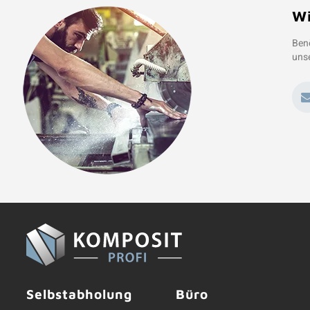
Wi
Benö
unse
Selbstabholung
Büro