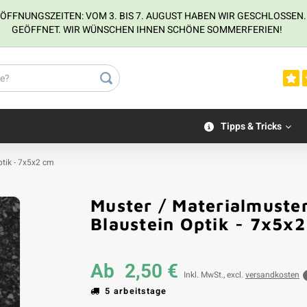
NUNGSZEITEN: VOM 3. BIS 7. AUGUST HABEN WIR GESCHLOSSEN. VOM
GEÖFFNET. WIR WÜNSCHEN IHNEN SCHÖNE SOMMERFERIEN!
Tipps & Tricks
ptik - 7x5x2 cm
Muster / Materialmuste
Kundenfoto
Blaustein Optik - 7x5x
Ab
2,50 €
Inkl. MwSt., excl.
versandkosten
5 arbeitstage