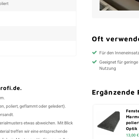
liert
Oft verwende
Für den Inneneinsat
Geeignet für geringe
Nutzung
rofi.de.
Ergänzende 
cm.
en, poliert, geflammt oder geledert).
Fenst
ersandt.
Marmo
polier
ialmusters etwas abweichen. Mit Blick
Optik
terial treffen wir eine entsprechende
13,00 €