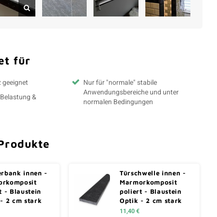
t für
z geeignet
Nur für "normale" stabile
Anwendungsbereiche und unter
 Belastung &
normalen Bedingungen
Produkte
erbank innen -
Türschwelle innen -
rkomposit
Marmorkomposit
t - Blaustein
poliert - Blaustein
 - 2 cm stark
Optik - 2 cm stark
11,40 €