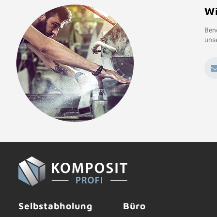
Wi
Benö
unse
Selbstabholung
Büro