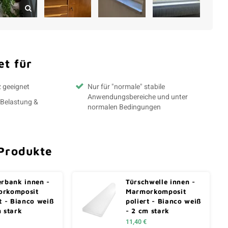
t für
z geeignet
Nur für "normale" stabile
Anwendungsbereiche und unter
 Belastung &
normalen Bedingungen
Produkte
erbank innen -
Türschwelle innen -
rkomposit
Marmorkomposit
t - Bianco weiß
poliert - Bianco weiß
m stark
- 2 cm stark
11,40 €