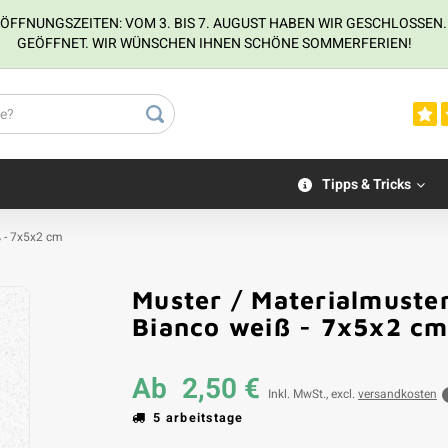
NUNGSZEITEN: VOM 3. BIS 7. AUGUST HABEN WIR GESCHLOSSEN. VOM
GEÖFFNET. WIR WÜNSCHEN IHNEN SCHÖNE SOMMERFERIEN!
Tipps & Tricks
ß - 7x5x2 cm
Muster / Materialmuste
Kundenfoto
Bianco weiß - 7x5x2 c
Ab
2,50 €
Inkl. MwSt., excl.
versandkosten
5 arbeitstage