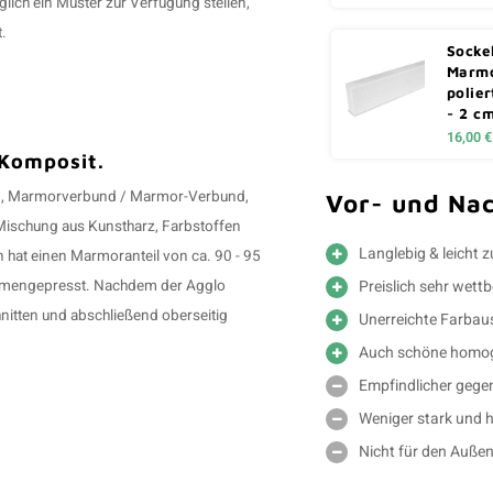
lich ein Muster zur Verfügung stellen,
.
Sockel
Marmo
polier
- 2 c
16,00 €
 Komposit.
n, Marmorverbund / Marmor-Verbund,
Vor- und Nac
Mischung aus Kunstharz, Farbstoffen
Langlebig & leicht 
at einen Marmoranteil von ca. 90 - 95
Preislich sehr wett
ammengepresst. Nachdem der Agglo
nitten und abschließend oberseitig
Unerreichte Farba
Auch schöne homog
Empfindlicher gege
Weniger stark und h
Nicht für den Außen