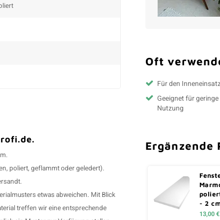
liert
Oft verwende
Für den Inneneinsat
Geeignet für geringe
Nutzung
rofi.de.
Ergänzende 
cm.
en, poliert, geflammt oder geledert).
Fenst
ersandt.
Marmo
polier
ialmusters etwas abweichen. Mit Blick
- 2 c
terial treffen wir eine entsprechende
13,00 €