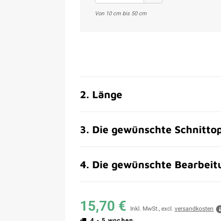
Von 10 cm bis 50 cm
2
.
Länge
3
.
Die gewünschte Schnitto
4
.
Die gewünschte Bearbeitu
15,70 €
Inkl. MwSt., excl.
versandkosten
4 - 5 wochen