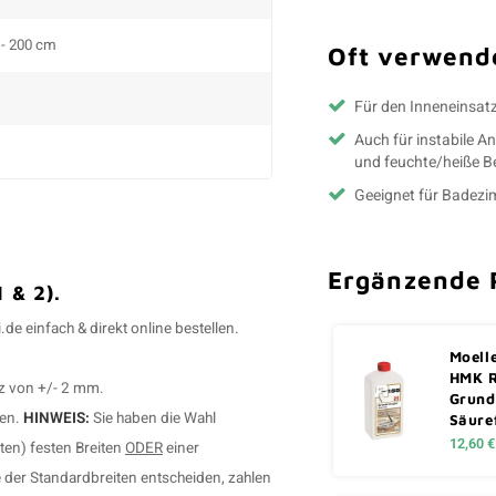
0 - 200 cm
Oft verwende
Für den Inneneinsat
Auch für instabile 
und feuchte/heiße 
Geeignet für Badez
Ergänzende 
 & 2).
e einfach & direkt online bestellen.
Moell
HMK 
z von +/- 2 mm.
Grund
ben.
HINWEIS:
Sie haben die Wahl
Säure
12,60 €
ten) festen Breiten
ODER
einer
e der Standardbreiten entscheiden, zahlen