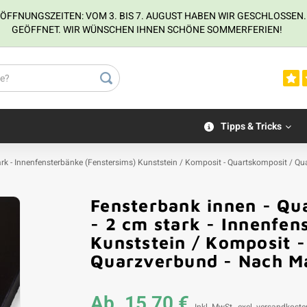
NUNGSZEITEN: VOM 3. BIS 7. AUGUST HABEN WIR GESCHLOSSEN. VOM
GEÖFFNET. WIR WÜNSCHEN IHNEN SCHÖNE SOMMERFERIEN!
Tipps & Tricks
tark - Innenfensterbänke (Fenstersims) Kunststein / Komposit - Quartskomposit / 
Fensterbank innen - Qu
- 2 cm stark - Innenfen
Kunststein / Komposit 
Quarzverbund - Nach M
Ab
15,70 €