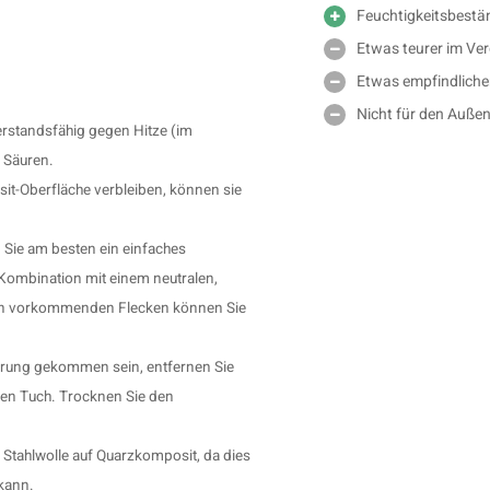
Feuchtigkeitsbestä
Etwas teurer im Ve
Etwas empfindlich
Nicht für den Außen
erstandsfähig gegen Hitze (im
d Säuren.
it-Oberfläche verbleiben, können sie
Sie am besten ein einfaches
 Kombination mit einem neutralen,
sten vorkommenden Flecken können Sie
hrung gekommen sein, entfernen Sie
hten Tuch. Trocknen Sie den
tahlwolle auf Quarzkomposit, da dies
kann.