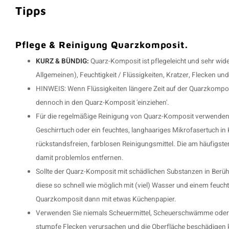
Tipps
Pflege & Reinigung Quarzkomposit.
KURZ & BÜNDIG:
Quarz-Komposit ist pflegeleicht und sehr wid
Allgemeinen), Feuchtigkeit / Flüssigkeiten, Kratzer, Flecken un
HINWEIS: Wenn Flüssigkeiten längere Zeit auf der Quarzkompos
dennoch in den Quarz-Komposit 'einziehen'.
Für die regelmäßige Reinigung von Quarz-Komposit verwenden 
Geschirrtuch oder ein feuchtes, langhaariges Mikrofasertuch in
rückstandsfreien, farblosen Reinigungsmittel. Die am häufig
damit problemlos entfernen.
Sollte der Quarz-Komposit mit schädlichen Substanzen in Berü
diese so schnell wie möglich mit (viel) Wasser und einem feuc
Quarzkomposit dann mit etwas Küchenpapier.
Verwenden Sie niemals Scheuermittel, Scheuerschwämme oder S
stumpfe Flecken verursachen und die Oberfläche beschädigen 