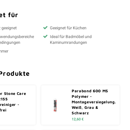
t für
z geeignet
Geeignet für Küchen
Anwendungsbereiche
Ideal für Badmöbel und
Bedingungen
Kaminumrandungen
immer
Produkte
Parabond 600 MS
er Stone Care
Polymer -
R155
Montageversiegelung.
reiniger -
Weiß, Grau &
frei
Schwarz
12,60 €