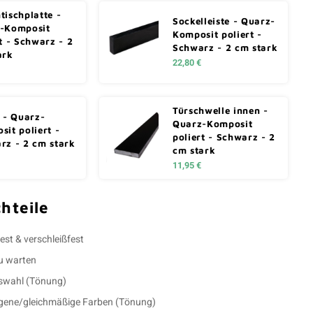
tischplatte -
Sockelleiste - Quarz-
-Komposit
Komposit poliert -
t - Schwarz - 2
Schwarz - 2 cm stark
ark
22,80 €
Türschwelle innen -
e - Quarz-
Quarz-Komposit
sit poliert -
poliert - Schwarz - 2
rz - 2 cm stark
cm stark
11,95 €
hteile
est & verschleißfest
zu warten
uswahl (Tönung)
ene/gleichmäßige Farben (Tönung)