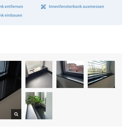
nk entfernen
Innenfensterbank ausmessen
nk einbauen