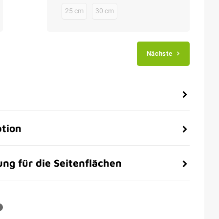
25 cm
30 cm
Nächste
ption
ng für die Seitenflächen