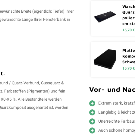
Wasch
ünschte Breite (eigentlich: Tiefe!) Ihrer
Quarz
polier
 gewünschte Länge Ihrer Fensterbank in
cm st
15,70 €
Platt
Kompo
Schwa
15,70 €
t.
rbund / Quarz-Verbund, Gussquarz &
Vor- und Nac
rz, Farbstoffen (Pigmenten) und fein
90-95 %. Alle Bestandteile werden
Extrem stark, kratzf
arzkomposit ausgehärtet ist, werden
Langlebig & leicht 
Unerreichte Farba
Auch schöne homog