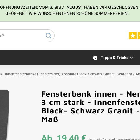
NUNGSZEITEN: VOM 3. BIS 7. AUGUST HABEN WIR GESCHLOSSEN. VOM
GEÖFFNET. WIR WÜNSCHEN IHNEN SCHÖNE SOMMERFERIEN!
Tipps & Tricks
rk - Innenfensterbänke (Fenstersims) Absolute Black- Schwarz Granit - Gebrannt / A
Fensterbank innen - Ner
3 cm stark - Innenfenst
Black- Schwarz Granit -
Maß
Ab
19,40 €