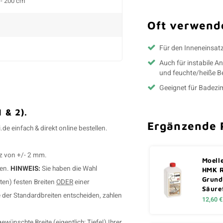
0 - 200 cm
Oft verwende
Für den Inneneinsat
Auch für instabile 
und feuchte/heiße 
Geeignet für Badez
 & 2).
Ergänzende 
e einfach & direkt online bestellen.
z von +/- 2 mm.
Moell
ben.
HINWEIS:
Sie haben die Wahl
HMK 
Grund
ten) festen Breiten
ODER
einer
Säure
e der Standardbreiten entscheiden, zahlen
12,60 €
ünschte Breite (eigentlich: Tiefe!) Ihrer