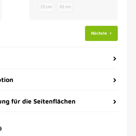
25 cm
30 cm
Nächste
ption
ng für die Seitenflächen