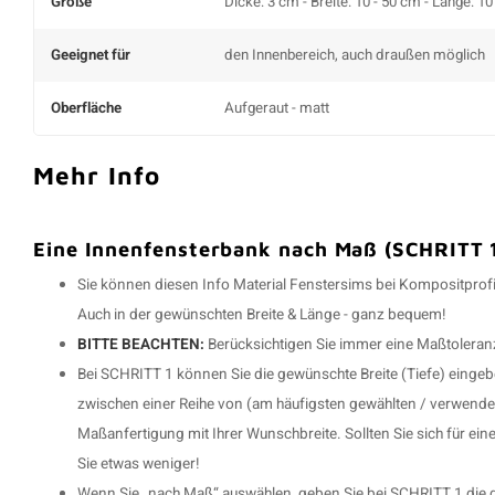
Größe
Dicke: 3 cm - Breite: 10 - 50 cm - Länge: 1
Geeignet für
den Innenbereich, auch draußen möglich
Oberfläche
Aufgeraut - matt
Mehr Info
Eine Innenfensterbank nach Maß (SCHRITT 1
Sie können diesen Info Material Fenstersims bei Kompositprofi.d
Auch in der gewünschten Breite & Länge - ganz bequem!
BITTE BEACHTEN:
Berücksichtigen Sie immer eine Maßtoleran
Bei SCHRITT 1 können Sie die gewünschte Breite (Tiefe) einge
zwischen einer Reihe von (am häufigsten gewählten / verwende
Maßanfertigung mit Ihrer Wunschbreite. Sollten Sie sich für ein
Sie etwas weniger!
Wenn Sie „nach Maß“ auswählen, geben Sie bei SCHRITT 1 die gew