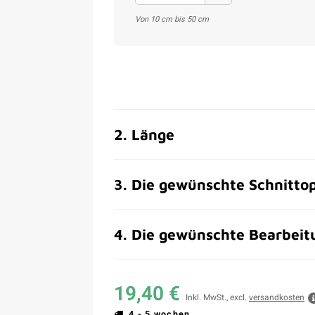
Von 10 cm bis 50 cm
2
.
Länge
3
.
Die gewünschte Schnitto
4
.
Die gewünschte Bearbeitu
19,40 €
Inkl. MwSt., excl.
versandkosten
4 - 5 wochen