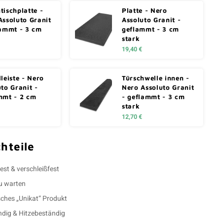
tischplatte -
Platte - Nero
Assoluto Granit
Assoluto Granit -
lammt - 3 cm
geflammt - 3 cm
stark
19,40 €
leiste - Nero
Türschwelle innen -
to Granit -
Nero Assoluto Granit
mmt - 2 cm
- geflammt - 3 cm
stark
12,70 €
hteile
est & verschleißfest
zu warten
sches „Unikat“ Produkt
ndig & Hitzebeständig