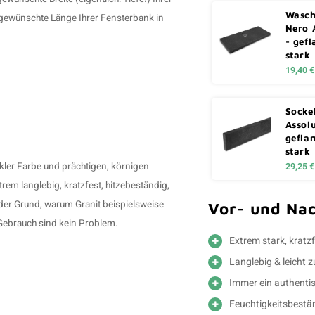
Wasch
 gewünschte Länge Ihrer Fensterbank in
Nero 
- gef
stark
19,40 €
Sockel
Assolu
gefla
stark
kler Farbe und prächtigen, körnigen
29,25 €
rem langlebig, kratzfest, hitzebeständig,
h der Grund, warum Granit beispielsweise
Vor- und Nac
r Gebrauch sind kein Problem.
Extrem stark, kratzf
Langlebig & leicht 
Immer ein authenti
Feuchtigkeitsbestä