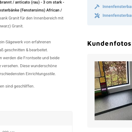
annt / anticato (rau) - 3 cm stark -
Innenfensterba
nsterbänke (Fenstersims) African /
Innenfensterba
bank Granit
für den Innenbereich mit
hwarz) Granit.
tein-Sägewerk von erfahrenen
Kundenfotos
ß geschnitten & bearbeitet.
 werden die Frontseite und beide
nte versehen. Diese wunderschöne
erschiedensten Einrichtungsstile.
ten sind geschliffen.