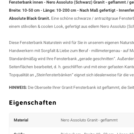
Fensterbank innen - Nero Assoluto (Schwarz) Granit - geflammt / gebr
Breite: 10-50 cm - Länge: 10-200 cm - Nach Maß gefertigt - Innenfe
Absolute Black Granit.
Eine schöne schwarze / antrazitgraue
Fenster
einem stilvollen & coolen Look, gefertigt aus edlem Nero Assoluto (Sc
Diese
Fensterbank Naturstein
wird für Sie in unserem eigenen Naturs
Handwerkern mit Sorgfalt & Liebe zum Beruf - millimetergenau - auf Ma
Standardmäßig wird Ihre
Fensterbank
„gerade geschnitten“. Außerdem
Seitenflächen bearbeitet, d. h. geschliffen und mit einer gefasten Ka
Topqualität an „Steinfensterbänken“ eignet sich idealerweise für die v
HINWEIS:
Die Oberseite Ihrer Granit Fensterbank ist geflammt, die Sei
Eigenschaften
Material
Nero Assoluto Granit - geflammt