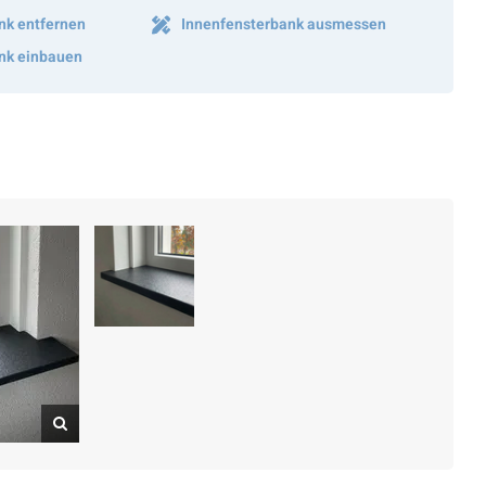
nk entfernen
Innenfensterbank ausmessen
nk einbauen