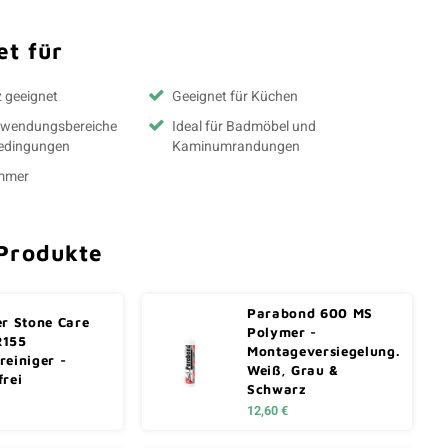
t für
z geeignet
Geeignet für Küchen
Anwendungsbereiche
Ideal für Badmöbel und
Bedingungen
Kaminumrandungen
immer
Produkte
Parabond 600 MS
er Stone Care
Polymer -
R155
Montageversiegelung.
reiniger -
Weiß, Grau &
frei
Schwarz
12,60 €